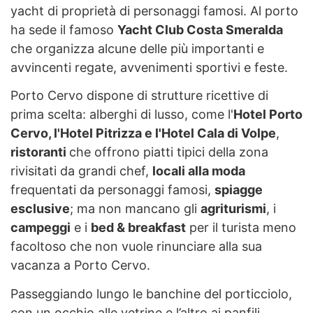
yacht di proprietà di personaggi famosi. Al porto
ha sede il famoso
Yacht Club Costa Smeralda
che organizza alcune delle più importanti e
avvincenti regate, avvenimenti sportivi e feste.
Porto Cervo dispone di strutture ricettive di
prima scelta: alberghi di lusso, come l'
Hotel Porto
Cervo, l'Hotel Pitrizza e l'Hotel Cala di Volpe
,
ristoranti
che offrono piatti tipici della zona
rivisitati da grandi chef,
locali alla moda
frequentati da personaggi famosi,
spiagge
esclusive
; ma non mancano gli
agriturismi
, i
campeggi
e i
bed & breakfast
per il turista meno
facoltoso che non vuole rinunciare alla sua
vacanza a Porto Cervo.
Passeggiando lungo le banchine del porticciolo,
con un occhio alle vetrine e l’altro ai panfili