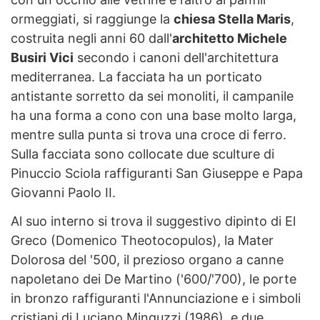
ormeggiati, si raggiunge la
chiesa Stella Maris
,
costruita negli anni 60 dall'
architetto Michele
Busiri Vici
secondo i canoni dell'architettura
mediterranea. La facciata ha un porticato
antistante sorretto da sei monoliti, il campanile
ha una forma a cono con una base molto larga,
mentre sulla punta si trova una croce di ferro.
Sulla facciata sono collocate due sculture di
Pinuccio Sciola raffiguranti San Giuseppe e Papa
Giovanni Paolo II.
Al suo interno si trova il suggestivo dipinto di El
Greco (Domenico Theotocopulos), la Mater
Dolorosa del '500, il prezioso organo a canne
napoletano dei De Martino ('600/'700), le porte
in bronzo raffiguranti l'Annunciazione e i simboli
cristiani di Luciano Minguzzi (1986), e due